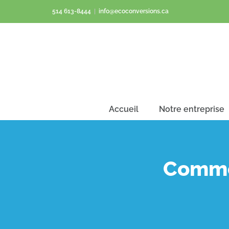
Passer
514 613-8444
|
info@ecoconversions.ca
au
contenu
Accueil
Notre entreprise
Commen