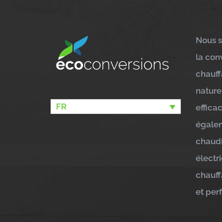
Nous s
la con
chauff
nature
FR
effica
égalem
chaudi
électr
chauff
et per