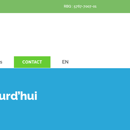
RBQ : 5767-7007-01
s
EN
CONTACT
urd’hui