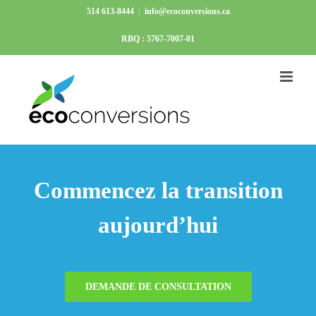
Passer
514 613-8444
|
info@ecoconversions.ca
au
RBQ : 5767-7007-01
contenu
Commencez la transition
aujourd’hui
DEMANDE DE CONSULTATION