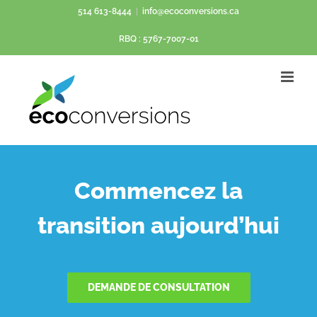
Passer
514 613-8444
|
info@ecoconversions.ca
au
RBQ : 5767-7007-01
contenu
Commencez la
transition aujourd’hui
DEMANDE DE CONSULTATION