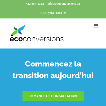
Passer
514 613-8444
|
info@ecoconversions.ca
au
RBQ : 5767-7007-01
contenu
Commencez la
transition aujourd’hui
DEMANDE DE CONSULTATION