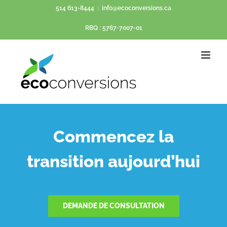
Passer
514 613-8444
|
info@ecoconversions.ca
au
RBQ : 5767-7007-01
contenu
Commencez la
transition aujourd’hui
DEMANDE DE CONSULTATION