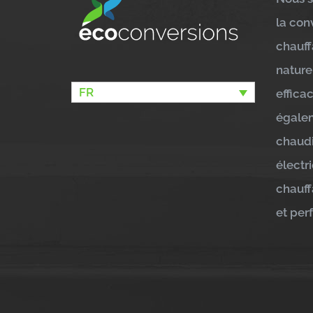
la con
chauff
nature
FR
effica
égalem
chaudi
électr
chauff
et per