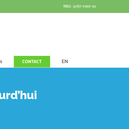
RBQ : 5767-7007-01
s
EN
CONTACT
urd’hui