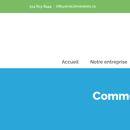
Passer
514 613-8444
|
info@ecoconversions.ca
au
contenu
Accueil
Notre entreprise
Commen