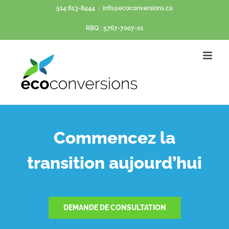
Passer
514 613-8444
|
info@ecoconversions.ca
au
RBQ : 5767-7007-01
contenu
Commencez la
transition aujourd’hui
DEMANDE DE CONSULTATION