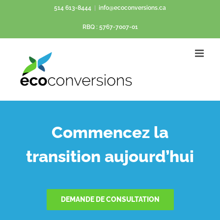
Passer
514 613-8444
|
info@ecoconversions.ca
au
RBQ : 5767-7007-01
contenu
Commencez la
transition aujourd’hui
DEMANDE DE CONSULTATION