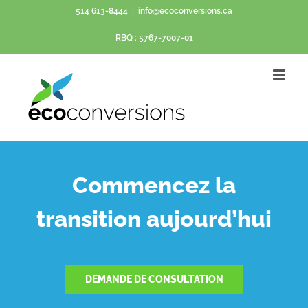
Passer
514 613-8444
|
info@ecoconversions.ca
au
RBQ : 5767-7007-01
contenu
Commencez la
transition aujourd’hui
DEMANDE DE CONSULTATION