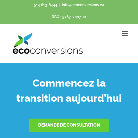
Passer
514 613-8444
|
info@ecoconversions.ca
au
RBQ : 5767-7007-01
contenu
Commencez la
transition aujourd’hui
DEMANDE DE CONSULTATION