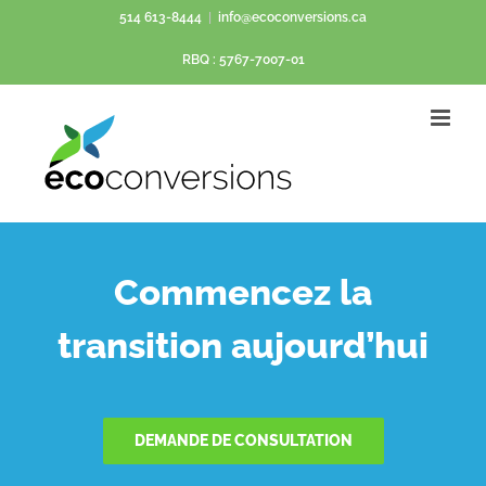
Passer
514 613-8444
|
info@ecoconversions.ca
au
RBQ : 5767-7007-01
contenu
Commencez la
transition aujourd’hui
DEMANDE DE CONSULTATION