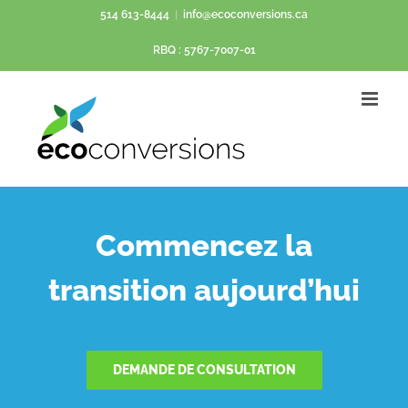
Passer
514 613-8444
|
info@ecoconversions.ca
au
RBQ : 5767-7007-01
contenu
Commencez la
transition aujourd’hui
DEMANDE DE CONSULTATION