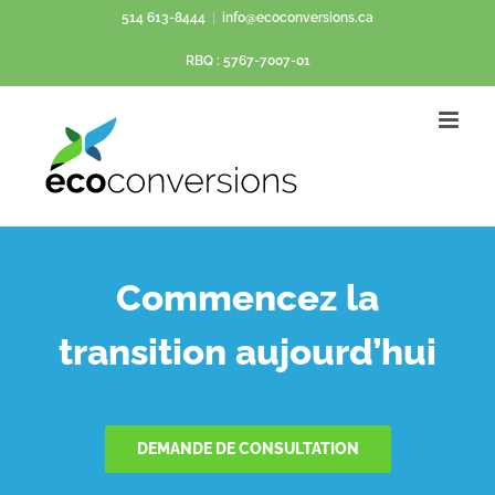
Passer
514 613-8444
|
info@ecoconversions.ca
au
RBQ : 5767-7007-01
contenu
Commencez la
transition aujourd’hui
DEMANDE DE CONSULTATION