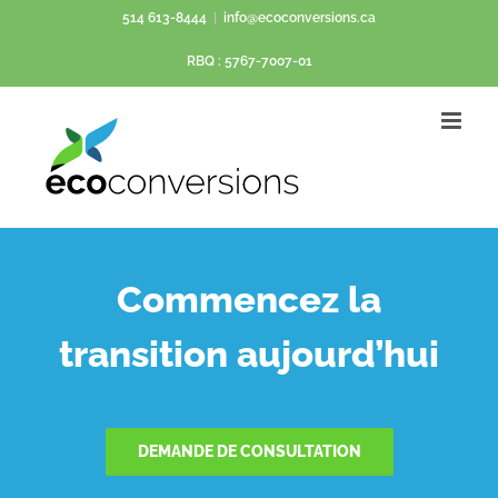
Passer
514 613-8444
|
info@ecoconversions.ca
au
RBQ : 5767-7007-01
contenu
Commencez la
transition aujourd’hui
DEMANDE DE CONSULTATION