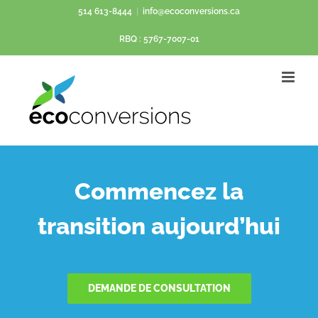
Passer
514 613-8444
|
info@ecoconversions.ca
au
RBQ : 5767-7007-01
contenu
Commencez la
transition aujourd’hui
DEMANDE DE CONSULTATION