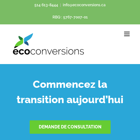
Passer
514 613-8444
|
info@ecoconversions.ca
au
RBQ : 5767-7007-01
contenu
Commencez la
transition aujourd’hui
DEMANDE DE CONSULTATION