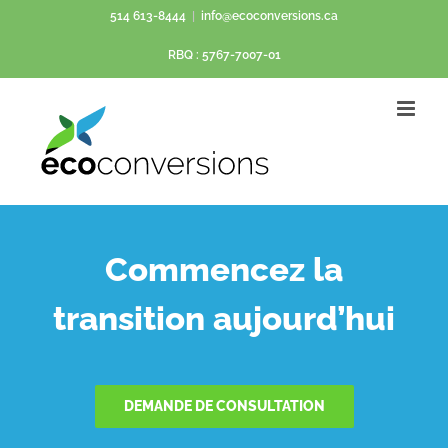
Passer
514 613-8444
|
info@ecoconversions.ca
au
RBQ : 5767-7007-01
contenu
Commencez la
transition aujourd’hui
DEMANDE DE CONSULTATION