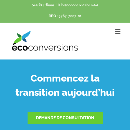
Passer
514 613-8444
|
info@ecoconversions.ca
au
RBQ : 5767-7007-01
contenu
Commencez la
transition aujourd’hui
DEMANDE DE CONSULTATION