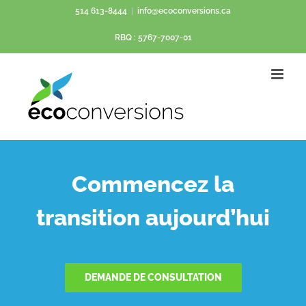
Passer
514 613-8444
|
info@ecoconversions.ca
au
RBQ : 5767-7007-01
contenu
Commencez la
transition aujourd’hui
DEMANDE DE CONSULTATION