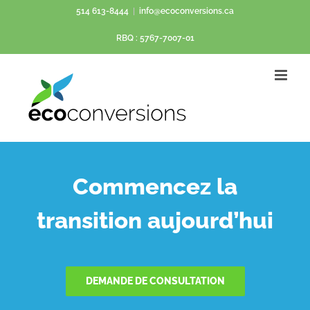
Passer
514 613-8444
|
info@ecoconversions.ca
au
RBQ : 5767-7007-01
contenu
Commencez la
transition aujourd’hui
DEMANDE DE CONSULTATION