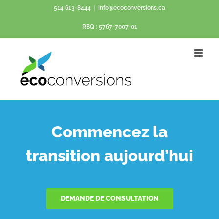
Passer
514 613-8444
|
info@ecoconversions.ca
au
RBQ : 5767-7007-01
contenu
Commencez la
transition aujourd’hui
DEMANDE DE CONSULTATION