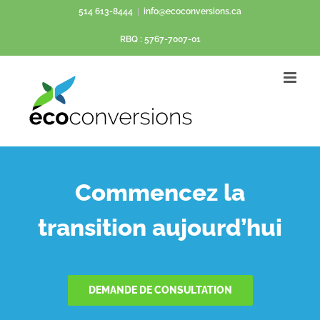
Passer
514 613-8444
|
info@ecoconversions.ca
au
RBQ : 5767-7007-01
contenu
Commencez la
transition aujourd’hui
DEMANDE DE CONSULTATION