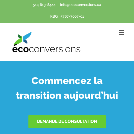
Passer
514 613-8444
|
info@ecoconversions.ca
au
RBQ : 5767-7007-01
contenu
Commencez la
transition aujourd’hui
DEMANDE DE CONSULTATION