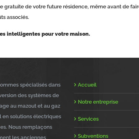
te gratuite de votre future résidence, même avant de fair
ts associés.
es intelligentes pour votre maison.
ommes spécialisés dans
Accueil
version des systèmes de
Notre entreprise
age au mazout et au gaz
l en solutions électriques
Services
ces. Nous remplaçons
Subventions
ent les anciennes