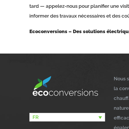
tard — appelez-nous pour planifier une visi
informer des travaux nécessaires et des coû
Ecoconversions – Des solutions électriqu
Nous s
la con
chauff
nature
FR
effica
égalem