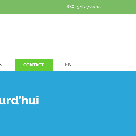
RBQ : 5767-7007-01
s
EN
CONTACT
urd’hui