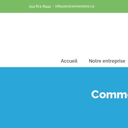
Passer
514 613-8444
|
info@ecoconversions.ca
au
contenu
Accueil
Notre entreprise
Commen